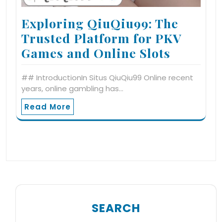
Exploring QiuQiu99: The
Trusted Platform for PKV
Games and Online Slots
## IntroductionIn Situs QiuQiu99 Online recent
years, online gambling has…
Read More
SEARCH