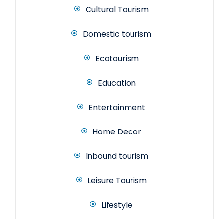
Cultural Tourism
Domestic tourism
Ecotourism
Education
Entertainment
Home Decor
Inbound tourism
Leisure Tourism
Lifestyle