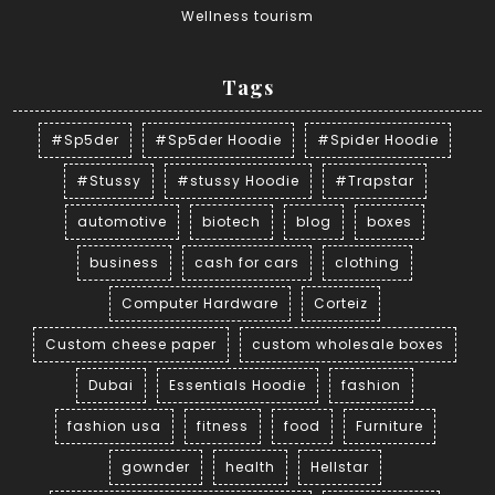
Wellness tourism
Tags
#Sp5der
#Sp5der Hoodie
#Spider Hoodie
#Stussy
#stussy Hoodie
#Trapstar
automotive
biotech
blog
boxes
business
cash for cars
clothing
Computer Hardware
Corteiz
Custom cheese paper
custom wholesale boxes
Dubai
Essentials Hoodie
fashion
fashion usa
fitness
food
Furniture
gownder
health
Hellstar