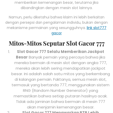
memberikan kemenangan besar, terutama jika
dibandingkan dengan mesin slot lainnya.
Namun, perlu diketahui bahwa klaim ini lebih berkaitan
dengan persepsi dan pengalaman individu, bukan dengan
mekanisme permainan yang sesungguhnya.
link slot777
gacor
Mitos-Mitos Seputar Slot Gacor 777
Slot Gacor 777 Selalu Memberikan Jackpot
Besar
Banyak pemain yang percaya bahwa jika
mereka bermain di mesin slot dengan angka 777,
mereka akan lebih sering mendapatkan jackpot
besar. Ini adalah salah satu mitos yang berkembang
di kalangan pemain. Faktanya, semua mesin slot,
termasuk yang bertanda 777, menggunakan sistem
RNG (Random Number Generator) yang
memastikan bahwa setiap putaran hasilnya acak.
Tidak ada jaminan bahwa bermain di mesin 777
akan menjamin kemenangan besar.
Slot Gacor 777 Menawarkan RTP Lebih