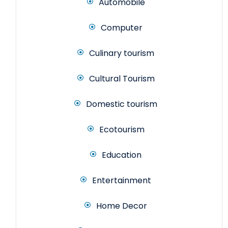
Automobile
Computer
Culinary tourism
Cultural Tourism
Domestic tourism
Ecotourism
Education
Entertainment
Home Decor